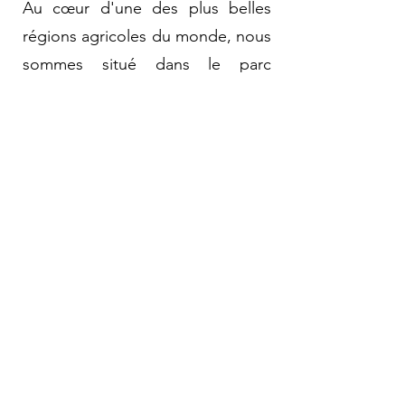
Au cœur d'une des plus belles
régions agricoles du monde, nous
sommes situé dans le parc
d'activités d'Hangest-en-Santerre.
Cette localisation, nous permet
de rester connecté aux grands
réseaux de transports : en lisière
de l'A1 et à 1h de l'aéroport
Roissy Charles de Gaulle.
Cette proximité, avec des
transports reliant les grandes villes
du monde, nous permet d'être
présent à l'international.