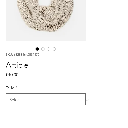
SKU: 632835642834572
Article
Price
€40.00
Taille
*
Quantity
*